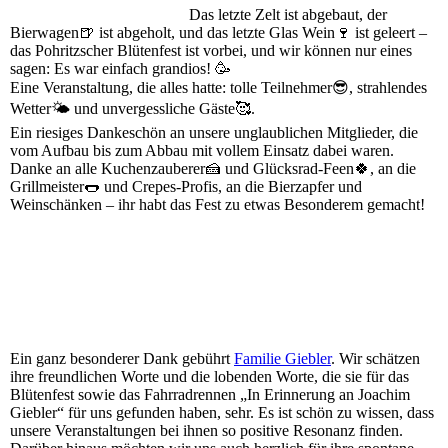
Das letzte Zelt ist abgebaut, der
Bierwagen🍺 ist abgeholt, und das letzte Glas Wein🍷 ist geleert –
das Pohritzscher Blütenfest ist vorbei, und wir können nur eines
sagen: Es war einfach grandios! 🥳
Eine Veranstaltung, die alles hatte: tolle Teilnehmer😎, strahlendes
Wetter🌤️ und unvergessliche Gäste🥰.
Ein riesiges Dankeschön an unsere unglaublichen Mitglieder, die
vom Aufbau bis zum Abbau mit vollem Einsatz dabei waren.
Danke an alle Kuchenzauberer🍰 und Glücksrad-Feen🍀, an die
Grillmeister🌭 und Crepes-Profis, an die Bierzapfer und
Weinschänken – ihr habt das Fest zu etwas Besonderem gemacht!
Ein ganz besonderer Dank gebührt
Familie Giebler
. Wir schätzen
ihre freundlichen Worte und die lobenden Worte, die sie für das
Blütenfest sowie das Fahrradrennen „In Erinnerung an Joachim
Giebler“ für uns gefunden haben, sehr. Es ist schön zu wissen, dass
unsere Veranstaltungen bei ihnen so positive Resonanz finden.