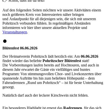
👉 Schön, dass Ihr da seid!
Auf den folgenden Seiten möchten wir unsere Aktivitäten einem
noch größeren Kreis von Interessierten näher bringen
und Anlaufpunkt für all diejenigen sein, die sich mit unserem
Pohritzsch verbunden fühlen. In regelmäßigen Abständen
informieren wir hier über unsere aktuellen Projekte und
Veranstaltungen
.
Blütenfest 06.06.2026
Der Heimatverein Pohritzsch lädt herzlich ein: Am
06.06.2026
findet wieder das beliebte
Pohritzscher Blütenfest
statt!
Die Vorbereitungen laufen bereits auf Hochtouren, und auch in
diesem Jahr erwartet die Gäste ein vielfältiges und buntes
Programm: Von stimmungsvollen Chor- und Livekonzerten über
spannende Auftritte bis hin zum beliebten Höhepunkt – dem
Fahrradrennen „Rund um Pohritzsch“ – ist für beste Unterhaltung
gesorgt.
Natürlich darf auch der leckere Kirschwein nicht fehlen.
Ein besonderes Highlight ist erneut das
Radrennen
, für das sich